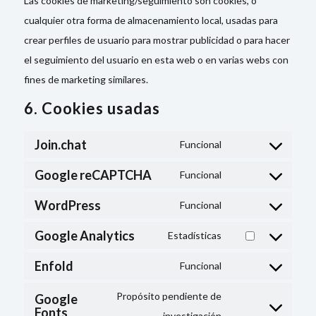
Las cookies de marketing/seguimiento son cookies, o
cualquier otra forma de almacenamiento local, usadas para
crear perfiles de usuario para mostrar publicidad o para hacer
el seguimiento del usuario en esta web o en varias webs con
fines de marketing similares.
6. Cookies usadas
Join.chat
Funcional
Consent
Google reCAPTCHA
to
Funcional
Consent
service
WordPress
to
Funcional
join.chat
Consent
service
Google Analytics
to
Estadísticas
google-
Consent
service
recaptcha
Enfold
to
Funcional
wordpress
Consent
service
to
Propósito pendiente de
Google
google-
Fonts
service
investigación
Consent