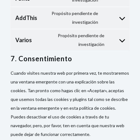
analytics
enfold
to
Propósito pendiente de
AddThis
service
investigación
Consent
google-
to
fonts
Propósito pendiente de
Varios
service
investigación
Consent
addthis
to
7. Consentimiento
service
varios
Cuando visites nuestra web por primera vez, te mostraremos
una ventana emergente con una explicación sobre las
cookies. Tan pronto como hagas clic en «Aceptar», aceptas
que usemos todas las cookies y plugins tal como se describe
en la ventana emergente y en esta política de cookies.
Puedes desactivar el uso de cookies a través de tu
navegador, pero, por favor, ten en cuenta que nuestra web
puede dejar de funcionar correctamente.