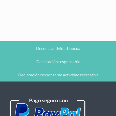
Licencia actividad inocua
Declaración responsable
Declaración responsable actividad recreativa