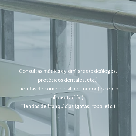
REGÍSTRATE AHORA
GRATIS
Consultas médicas y similares (psicólogos,
protésicos dentales, etc.)
Tiendas de comercio al por menor (excepto
alimentación).
Tiendas de franquicias (gafas, ropa, etc.)