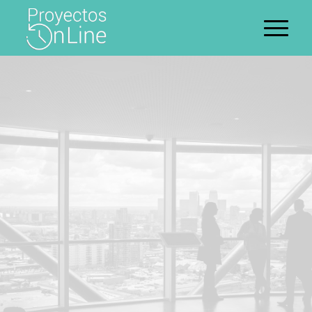
LICENCIA ACTIVIDAD
POR
DECLARACIÓN
RESPONSABLE
435
/ 490
€
€
SIN OBRA
CON OBRA
IVA incluido
REGÍSTRATE AHORA GRATIS