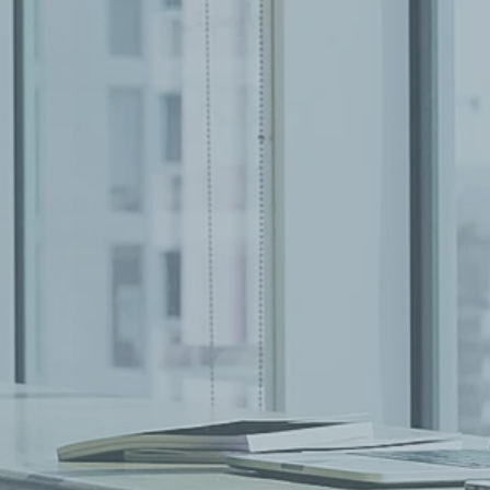
GRATIS
€
CON
OBRA
IVA incl. No pagues nada hasta
completar el cuestionario
¡ A tu ritmo!