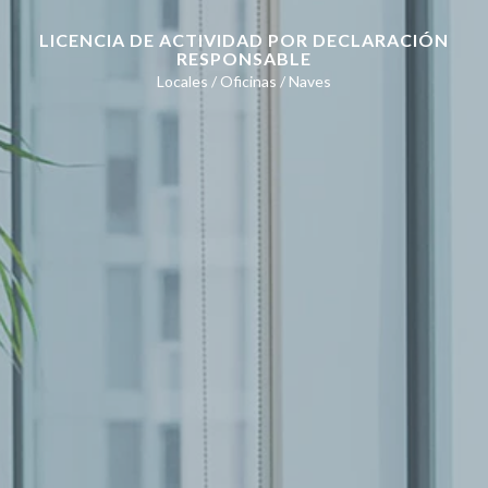
LICENCIA DE ACTIVIDAD POR DECLARACIÓN
RESPONSABLE
Locales / Oficinas / Naves
€
SIN
OBRA
IVA incl. No pagues nada hasta
completar el cuestionario
¡ A tu ritmo!
REGÍSTRATE AHORA