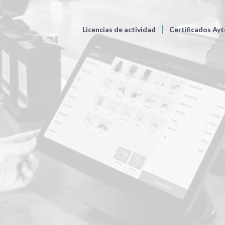
Licencias de actividad
Certificados Ayt
RTIFICADO
TRASP
ICENCIA ACTIVID
RECREATIVA
CENCIAS ACTIVIDAD CALIFICADAS COMO REC
Por sólo 290
€
IVA incluido