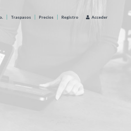
o.
Traspasos
Precios
Registro
Acceder
ASO
AD
REATIVAS