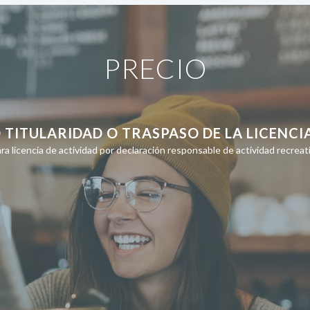
PRECIO
 TITULARIDAD O TRASPASO DE LA LICENCI
ra licencia de actividad por declaración responsable de actividad recreat
€
IVA incl.
No pagues nada hasta completar el cuestionario ¡ A tu ritmo!