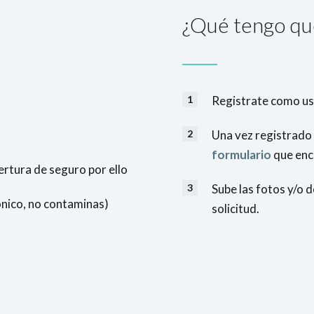
¿Qué tengo qu
Registrate como us
Una vez registrado 
formulario
que enc
bertura de seguro por ello
Sube las fotos y/o 
ónico, no contaminas)
solicitud.