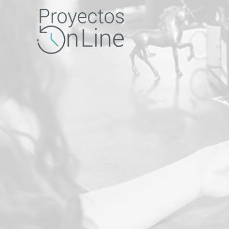
CE
L
PARA LI